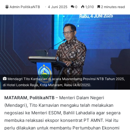
Admin PolitikaNTB
4 Juni 2025
0
1,010
2 minutes read
Mendagri Tito Karnavian di acara Musrenbang Provinsi NTB Tahun 2025,
di Hotel Lombok Raya, Kota Mataram, Rabu (4/6/2025).
MATARAM, PolitikaNTB
– Menteri Dalam Negeri
(Mendagri), Tito Karnavian mengaku telah melakukan
negosiasi ke Menteri ESDM, Bahlil Lahadalia agar segera
membuka relaksasi ekspor konsentrat PT AMNT. Hal itu
perlu dilakukan untuk membantu Pertumbuhan Ekonomi