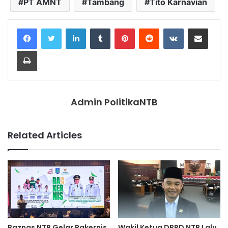
PT AMNT
Tambang
Tito Karnavian
LinkedIn
Tumblr
Pinterest
Reddit
VKontakte
Share via Email
Print
Admin PolitikaNTB
Related Articles
Baznas NTB Gelar Rakernis
Wakil Ketua DPRD NTB Lalu