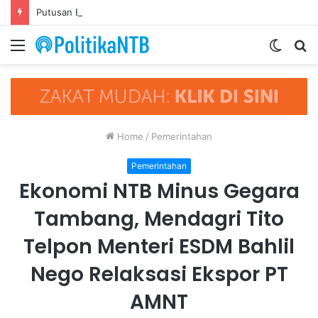
Putusan Bebas Tiga Terdakwa Gratifikasi DPRD NTB Tegaskan Keadilan Berdasarkan Fakta Persidangan
Menu
Switch
S
skin
fo
Home
/
Pemerintahan
Pemerintahan
Ekonomi NTB Minus Gegara
Tambang, Mendagri Tito
Telpon Menteri ESDM Bahlil
Nego Relaksasi Ekspor PT
AMNT