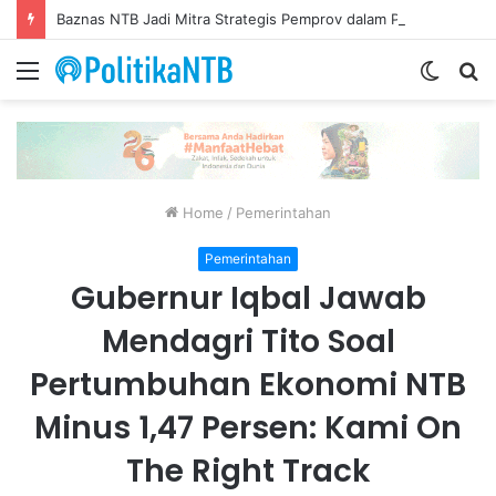
Baznas NTB Jadi Mitra Strategis Pemprov dalam Pengentasan Kemiskinan Ekstrem, Komitmen Perkuat Sinergi
Menu
Switch
S
skin
fo
Home
/
Pemerintahan
Pemerintahan
Gubernur Iqbal Jawab
Mendagri Tito Soal
Pertumbuhan Ekonomi NTB
Minus 1,47 Persen: Kami On
The Right Track