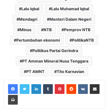
Lalu Iqbal
Lalu Muhamad Iqbal
Mendagri
Menteri Dalam Negeri
Minus
NTB
Pemprov NTB
Pertumbuhan ekonomi
PolitikaNTB
Politikus Partai Gerindra
PT Amman Mineral Nusa Tenggara
PT AMNT
Tito Karnavian
LinkedIn
Tumblr
Pinterest
Reddit
VKontakte
Share via Email
Print