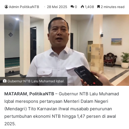
Admin PolitikaNTB
28 Mei 2025
0
1,408
2 minutes read
Gubernur NTB Lalu Muhamad Iqbal.
MATARAM, PolitikaNTB
– Gubernur NTB Lalu Muhamad
Iqbal merespons pertanyaan Menteri Dalam Negeri
(Mendagri) Tito Karnavian ihwal musabab penurunan
pertumbuhan ekonomi NTB hingga 1,47 persen di awal
2025.