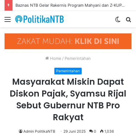
Baznas NTB Gelar Rakernis Program Mahyani dan Z-KUP, Jadi Mitra Strategis Pemprov Entaskan Kemiskinan
Menu
Switch
S
skin
fo
Home
/
Pemerintahan
Pemerintahan
Masyarakat Miskin Dapat
Diskon Pajak, Syamsu Rijal
Sebut Gubernur NTB Pro
Rakyat
Admin PolitikaNTB
29 Juni 2025
0
1,036