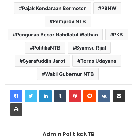
Pajak Kendaraan Bermotor
PBNW
Pemprov NTB
Pengurus Besar Nahdlatul Wathan
PKB
PolitikaNTB
Syamsu Rijal
Syarafuddin Jarot
Teras Udayana
Wakil Gubernur NTB
LinkedIn
Tumblr
Pinterest
Reddit
VKontakte
Share via Email
Print
Admin PolitikaNTB