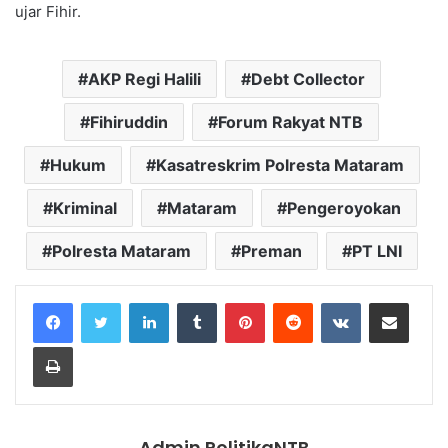
ujar Fihir.
AKP Regi Halili
Debt Collector
Fihiruddin
Forum Rakyat NTB
Hukum
Kasatreskrim Polresta Mataram
Kriminal
Mataram
Pengeroyokan
Polresta Mataram
Preman
PT LNI
LinkedIn
Tumblr
Pinterest
Reddit
VKontakte
Share via Email
Print
Admin PolitikaNTB