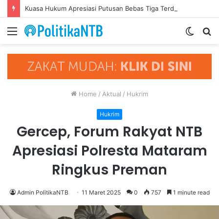
Kuasa Hukum Apresiasi Putusan Bebas Tiga Terdakwa Kasus Gratifikasi DPRD NTB, Ajak Semua Pihak Hormati Supremasi Hukum
Menu
Switch
S
skin
fo
Home
/
Aktual
/
Hukrim
Hukrim
Gercep, Forum Rakyat NTB
Apresiasi Polresta Mataram
Ringkus Preman
Admin PolitikaNTB
11 Maret 2025
0
757
1 minute read