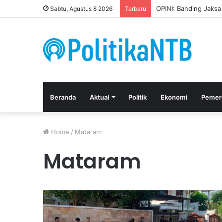
OPINI: Banding Jaks
Sabtu, Agustus 8 2026
Terbaru
Beranda
Aktual
Politik
Ekonomi
Pemer
Home
/
Mataram
Mataram