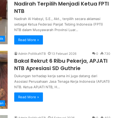
Nadirah Terpilih Menjadi Ketua FPTI
NTB
Nadirah Al Habsyi, S.E., Akt., terpilih secara aklamasi
sebagai Ketua Federasi Panjat Tebing Indonesia (FPTI)
NTB dalam Musyawarah Provinsi Luar…
tik
Read More »
Admin PolitikaNTB
13 Februari 2026
0
730
Bakal Rekrut 6 Ribu Pekerja, APJATI
NTB Apresiasi SD Guthrie
Dukungan terhadap kerja sama ini juga datang dari
Asosiasi Perusahaan Jasa Tenaga Kerja Indonesia (APJATI)
NTB. Ketua APJATI NTB, H…
Read More »
an
Admin PolitikaNTB
6 Februari 2026
0
402