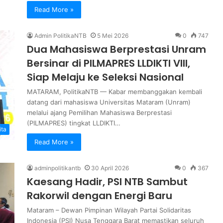
Read More »
Admin PolitikaNTB
5 Mei 2026
0
747
Dua Mahasiswa Berprestasi Unram
Bersinar di PILMAPRES LLDIKTI VIII,
Siap Melaju ke Seleksi Nasional
MATARAM, PolitikaNTB — Kabar membanggakan kembali
datang dari mahasiswa Universitas Mataram (Unram)
melalui ajang Pemilihan Mahasiswa Berprestasi
(PILMAPRES) tingkat LLDIKTI…
ita
Read More »
adminpolitikantb
30 April 2026
0
367
Kaesang Hadir, PSI NTB Sambut
Rakorwil dengan Energi Baru
Mataram – Dewan Pimpinan Wilayah Partai Solidaritas
Indonesia (PSI) Nusa Tenggara Barat memastikan seluruh