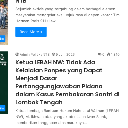
NTB
Sejumlah aktivis yang tergabung dalam berbagai elemen
masyarakat menggelar aksi unjuk rasa di depan kantor Tim
Hotman Paris 911 (Law…
Read More »
im
Admin PolitikaNTB
9 Juni 2026
0
1,310
Ketua LEBAH NW: Tidak Ada
Kelalaian Ponpes yang Dapat
Menjadi Dasar
Pertanggungjawaban Pidana
dalam Kasus Pembakaran Santri di
Lombok Tengah
im
Ketua Lembaga Bantuan Hukum Nahdlatul Wathan (LEBAH
NW), M. Ikhwan atau yang akrab disapa Iwan Slenk,
memberikan tanggapan atas maraknya…