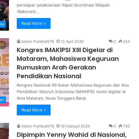
persiapan pelaksanaan Rapat Koordinasi Wilayah
(Rakorwil)…
Read More »
ita
Admin PolitikaNTB
13 April 2026
0
624
Kongres IMAKIPSI XIII Digelar di
Mataram, Mahasiswa Keguruan
Rumuskan Arah Gerakan
Pendidikan Nasional
Kongres Nasional XIII Ikatan Mahasiswa Keguruan dan Ilmu
Pendidikan Seluruh Indonesia (IMAKIPSI) resmi digelar di
Kota Mataram, Nusa Tenggara Barat.
an
Read More »
Admin PolitikaNTB
16 Februari 2026
0
763
Dipimpin Yenny Wahid di Nasional,