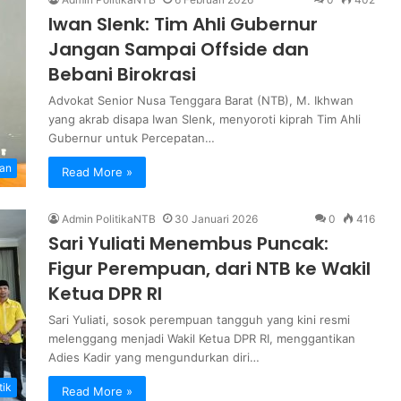
Iwan Slenk: Tim Ahli Gubernur
Jangan Sampai Offside dan
Bebani Birokrasi
Advokat Senior Nusa Tenggara Barat (NTB), M. Ikhwan
yang akrab disapa Iwan Slenk, menyoroti kiprah Tim Ahli
Gubernur untuk Percepatan…
an
Read More »
Admin PolitikaNTB
30 Januari 2026
0
416
Sari Yuliati Menembus Puncak:
Figur Perempuan, dari NTB ke Wakil
Ketua DPR RI
Sari Yuliati, sosok perempuan tangguh yang kini resmi
melenggang menjadi Wakil Ketua DPR RI, menggantikan
Adies Kadir yang mengundurkan diri…
tik
Read More »