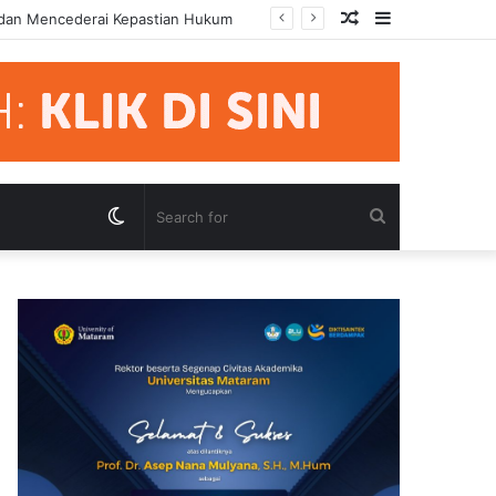
Random
Sidebar
 dan Mencederai Kepastian Hukum
Article
Switch
Search
skin
for