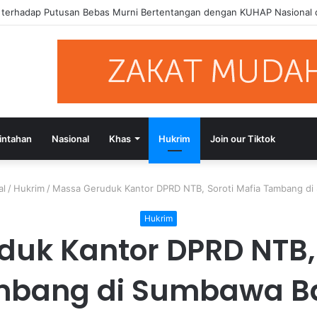
si Putusan Bebas Tiga Terdakwa Kasus Gratifikasi DPRD NTB, Ajak Se
intahan
Nasional
Khas
Hukrim
Join our Tiktok
al
/
Hukrim
/
Massa Geruduk Kantor DPRD NTB, Soroti Mafia Tambang di
Hukrim
uk Kantor DPRD NTB, 
bang di Sumbawa B