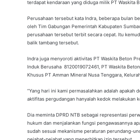
terdapat kendaraan yang diduga milik PT Waskita B
Perusahaan tersebut kata Indra, beberapa bulan b
oleh Tim Gabungan Pemerintah Kabupaten Sumbaw
perusahaan tersebut terbit secara cepat. Itu kemu
balik tambang tersebut.
Indra juga menyoroti aktivitas PT Waskita Beton
Induk Berusaha 8120019072461, PT Waskita Beton 
Khusus PT Amman Mineral Nusa Tenggara, Kelurah
“Yang hari ini kami permasalahkan adalah apakah 
aktifitas pergudangan hanyalah kedok melakukan ke
Dia meminta DPRD NTB sebagai representasi perw
hukum dan menjalankan fungsi pengawasannya apak
sudah sesuai mekanisme peraturan perundang-unda
pejabat-pejabat yang menerbitkan izin tersebut.