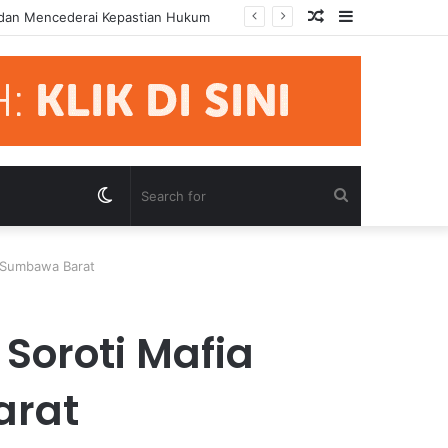
Random
Sidebar
mua Pihak Hormati Supremasi Hukum
Article
Switch
Search
skin
for
 Sumbawa Barat
Soroti Mafia
arat