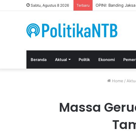
Kuasa Hukum Apresia
Sabtu, Agustus 8 2026
Terbaru
Beranda
Aktual
Politik
Ekonomi
Pemer
Home
/
Aktu
Massa Gerud
Tam