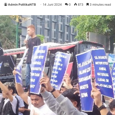
Admin PolitikaNTB
14 Juni 2024
0
873
3 minutes read