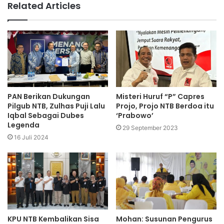
Related Articles
PAN Berikan Dukungan
Misteri Huruf “P” Capres
Pilgub NTB, Zulhas Puji Lalu
Projo, Projo NTB Berdoa itu
Iqbal Sebagai Dubes
‘Prabowo’
Legenda
29 September 2023
16 Juli 2024
KPU NTB Kembalikan Sisa
Mohan: Susunan Pengurus