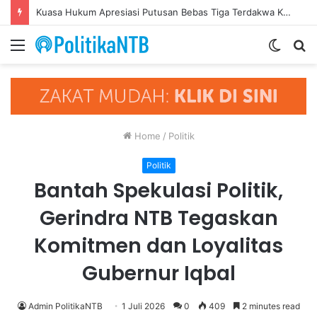
Kuasa Hukum Apresiasi Putusan Bebas Tiga Terdakwa Kasus Gratifikasi DPRD NTB, Ajak Semua Pihak Hormati Supremasi Hukum
Menu
Switch
S
skin
fo
Home
/
Politik
Politik
Bantah Spekulasi Politik,
Gerindra NTB Tegaskan
Komitmen dan Loyalitas
Gubernur Iqbal
Admin PolitikaNTB
1 Juli 2026
0
409
2 minutes read