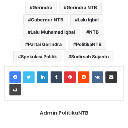
Gerindra
Gerindra NTB
Gubernur NTB
Lalu Iqbal
Lalu Muhamad Iqbal
NTB
Partai Gerindra
PolitikaNTB
Spekulasi Politik
Sudirsah Sujanto
LinkedIn
Tumblr
Pinterest
Reddit
VKontakte
Share via Email
Print
Admin PolitikaNTB