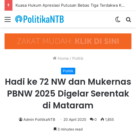
Kuasa Hukum Apresiasi Putusan Bebas Tiga Terdakwa Kasus Gratifikasi DPRD NTB, Ajak Semua Pihak Hormati Supremasi Hukum
Menu
Switch
S
skin
fo
Home
/
Politik
Politik
Hadi ke 72 NW dan Mukernas
PBNW 2025 Digelar Serentak
di Mataram
Admin PolitikaNTB
20 April 2025
0
1,855
3 minutes read