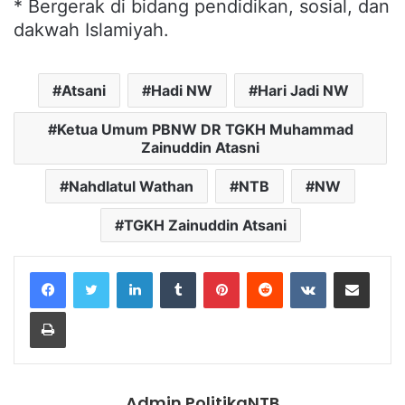
* Bergerak di bidang pendidikan, sosial, dan
dakwah Islamiyah.
Atsani
Hadi NW
Hari Jadi NW
Ketua Umum PBNW DR TGKH Muhammad
Zainuddin Atasni
Nahdlatul Wathan
NTB
NW
TGKH Zainuddin Atsani
LinkedIn
Tumblr
Pinterest
Reddit
VKontakte
Share via Email
Print
Admin PolitikaNTB