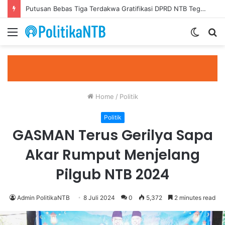
Putusan Bebas Tiga Terdakwa Gratifikasi DPRD NTB Tegaskan Keadilan Berdasarkan Fakta Persidangan
Menu
Switch
S
skin
fo
Home
/
Politik
Politik
GASMAN Terus Gerilya Sapa
Akar Rumput Menjelang
Pilgub NTB 2024
Admin PolitikaNTB
8 Juli 2024
0
5,372
2 minutes read