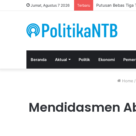
Putusan Bebas Tiga 
Jumat, Agustus 7 2026
Terbaru
Beranda
Aktual
Politik
Ekonomi
Pemer
Home
/
Mendidasmen Abdu