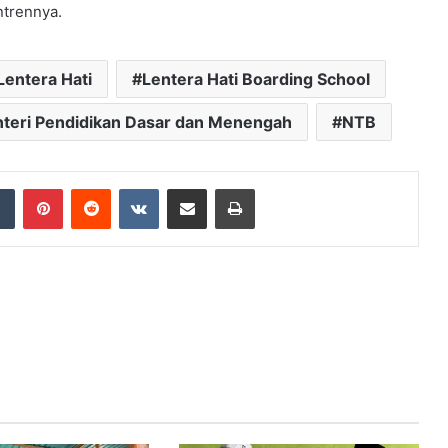
ntrennya.
Lentera Hati
Lentera Hati Boarding School
teri Pendidikan Dasar dan Menengah
NTB
dIn
Tumblr
Pinterest
Reddit
VKontakte
Share via Email
Print