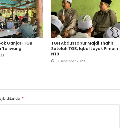
bok Ganjar-TGB
TGH Abdussobur Majdi Thahir:
 Taliwang
Setelah TGB, Iqbal Layak Pimpin
NTB
023
18 Desember 2023
jib ditandai
*