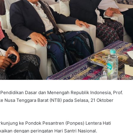
 Pendidikan Dasar dan Menengah Republik Indonesia, Prof.
 ke Nusa Tenggara Barat (NTB) pada Selasa, 21 Oktober
rkunjung ke Pondok Pesantren (Ponpes) Lentera Hati
kaikan dengan peringatan Hari Santri Nasional.