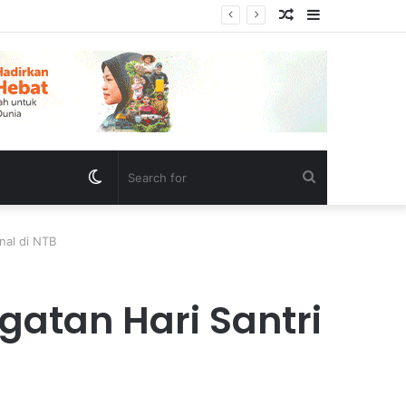
Random
Sidebar
ersidangan
Article
Switch
Search
skin
for
nal di NTB
gatan Hari Santri