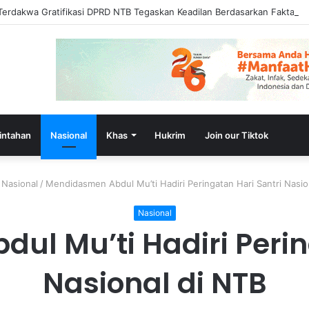
Terdakwa Gratifikasi DPRD NTB Tegaskan Keadilan Berdasarkan Fakta P
intahan
Nasional
Khas
Hukrim
Join our Tiktok
Nasional
/
Mendidasmen Abdul Mu’ti Hadiri Peringatan Hari Santri Nasio
Nasional
l Mu’ti Hadiri Perin
Nasional di NTB