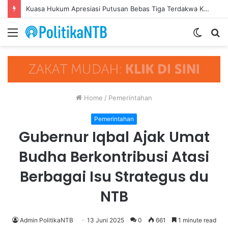
Kuasa Hukum Apresiasi Putusan Bebas Tiga Terdakwa Kasus Gratifikasi DPRD NTB, Ajak Semua Pihak Hormati Supremasi Hukum
Menu
Switch
S
skin
fo
Home
/
Pemerintahan
Pemerintahan
Gubernur Iqbal Ajak Umat
Budha Berkontribusi Atasi
Berbagai Isu Strategus du
NTB
Admin PolitikaNTB
13 Juni 2025
0
661
1 minute read