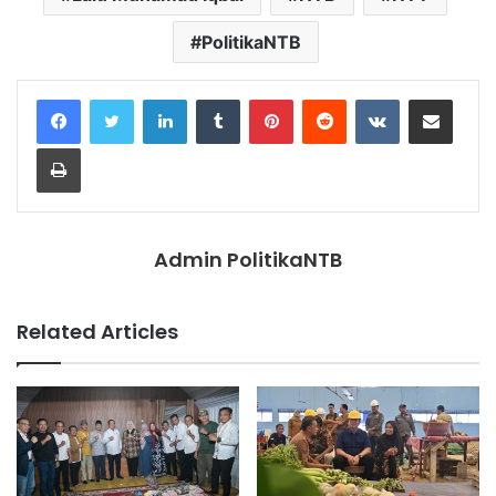
PolitikaNTB
LinkedIn
Tumblr
Pinterest
Reddit
VKontakte
Share via Email
Print
Admin PolitikaNTB
Related Articles