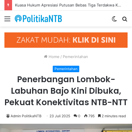
Kuasa Hukum Apresiasi Putusan Bebas Tiga Terdakwa Kasus Gratifikasi DPRD NTB, Ajak Semua Pihak Hormati Supremasi Hukum
Menu
Switch
S
skin
fo
Home
/
Pemerintahan
Pemerintahan
Penerbangan Lombok-
Labuhan Bajo Kini Dibuka,
Pekuat Konektivitas NTB-NTT
Admin PolitikaNTB
23 Juli 2025
0
795
2 minutes read