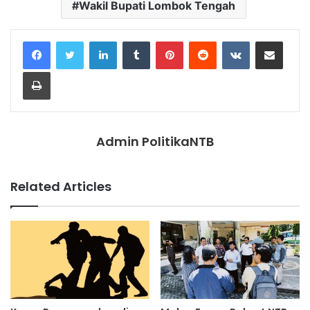
Wakil Bupati Lombok Tengah
LinkedIn
Tumblr
Pinterest
Reddit
VKontakte
Share via Email
Print
Admin PolitikaNTB
Related Articles