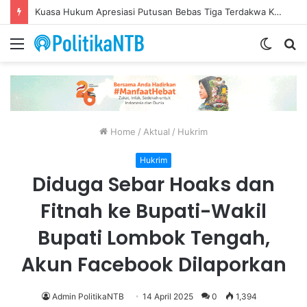
Putusan Bebas Tiga Terdakwa Gratifikasi DPRD NTB Tegaskan Keadilan Berdasarkan Fakta Persidangan
Menu
Switch
S
skin
fo
Home
/
Aktual
/
Hukrim
Hukrim
Diduga Sebar Hoaks dan
Fitnah ke Bupati-Wakil
Bupati Lombok Tengah,
Akun Facebook Dilaporkan
Admin PolitikaNTB
14 April 2025
0
1,394