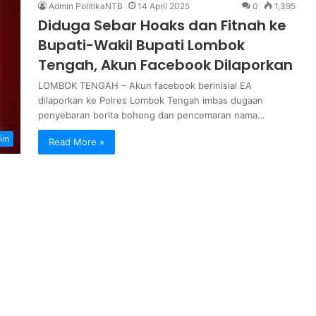
Admin PolitikaNTB
14 April 2025
0
1,395
Diduga Sebar Hoaks dan Fitnah ke
Bupati-Wakil Bupati Lombok
Tengah, Akun Facebook Dilaporkan
LOMBOK TENGAH – Akun facebook berinisial EA
dilaporkan ke Polres Lombok Tengah imbas dugaan
penyebaran berita bohong dan pencemaran nama…
im
Read More »