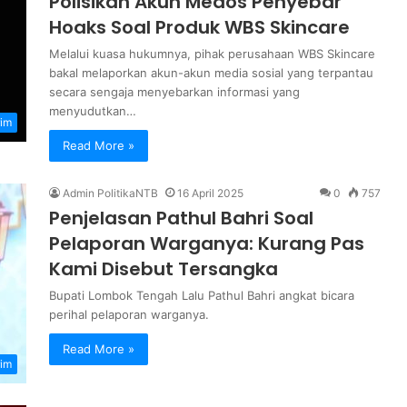
Polisikan Akun Medos Penyebar
Hoaks Soal Produk WBS Skincare
Melalui kuasa hukumnya, pihak perusahaan WBS Skincare
bakal melaporkan akun-akun media sosial yang terpantau
secara sengaja menyebarkan informasi yang
menyudutkan…
im
Read More »
Admin PolitikaNTB
16 April 2025
0
757
Penjelasan Pathul Bahri Soal
Pelaporan Warganya: Kurang Pas
Kami Disebut Tersangka
Bupati Lombok Tengah Lalu Pathul Bahri angkat bicara
perihal pelaporan warganya.
Read More »
im