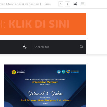
Random
Sidebar
mua Pihak Hormati Supremasi Hukum
Article
Switch
Search
skin
for