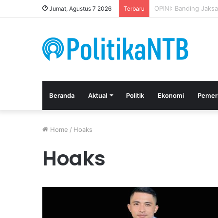
Kuasa Hukum Apresia
Jumat, Agustus 7 2026
Terbaru
Beranda
Aktual
Politik
Ekonomi
Pemer
Home
/
Hoaks
Hoaks