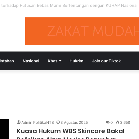
si Putusan Bebas Tiga Terdakwa Kasus Gratifikasi DPRD NTB, Ajak Se
intahan
Nasional
Khas
Hukrim
Join our Tiktok
Admin PolitikaNTB
3 Agustus 2025
0
3,658
Kuasa Hukum WBS Skincare Bakal