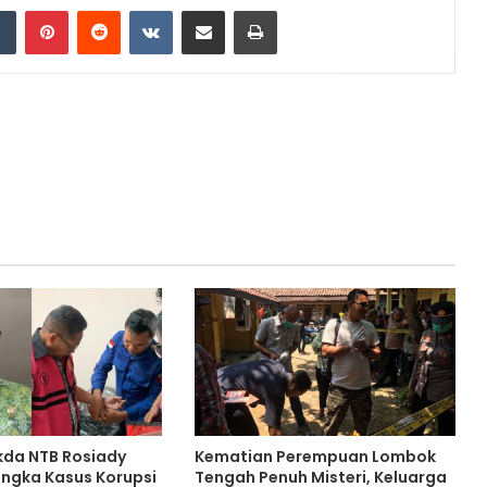
dIn
Tumblr
Pinterest
Reddit
VKontakte
Share via Email
Print
ekda NTB Rosiady
Kematian Perempuan Lombok
angka Kasus Korupsi
Tengah Penuh Misteri, Keluarga