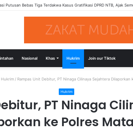
si Putusan Bebas Tiga Terdakwa Kasus Gratifikasi DPRD NTB, Ajak Se
intahan
Nasional
Khas
Hukrim
Join our Tiktok
Hukrim
/
Rampas Unit Debitur, PT Ninaga Cilinaya Sejahtera Dilaporkan
Hukrim
bitur, PT Ninaga Cil
porkan ke Polres Ma