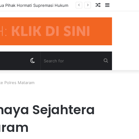
Random
Sidebar
mua Pihak Hormati Supremasi Hukum
Article
Switch
Search
skin
for
 ke Polres Mataram
inaya Sejahtera
taram