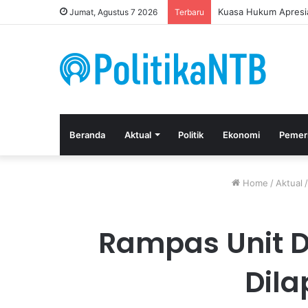
Kuasa Hukum Apresia
Jumat, Agustus 7 2026
Terbaru
Beranda
Aktual
Politik
Ekonomi
Pemer
Home
/
Aktual
/
Rampas Unit De
Dila