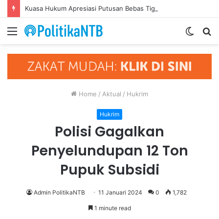
Kuasa Hukum Apresiasi Putusan Bebas Tiga Terdakwa Kasus Gratifikasi DPRD NTB, Ajak Semua Pihak Hormati Supremasi Hukum
Menu
Switch
S
skin
fo
Home
/
Aktual
/
Hukrim
Hukrim
Polisi Gagalkan
Penyelundupan 12 Ton
Pupuk Subsidi
Admin PolitikaNTB
11 Januari 2024
0
1,782
1 minute read