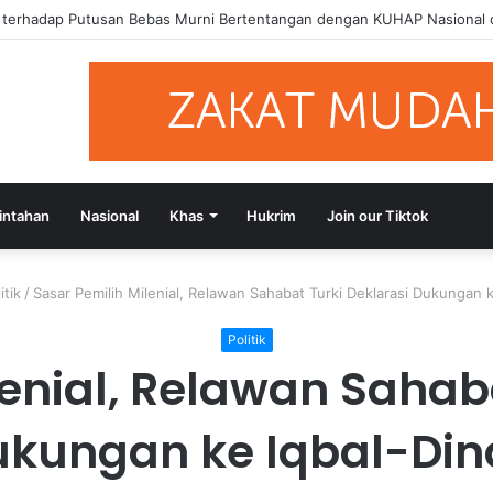
si Putusan Bebas Tiga Terdakwa Kasus Gratifikasi DPRD NTB, Ajak Se
intahan
Nasional
Khas
Hukrim
Join our Tiktok
itik
/
Sasar Pemilih Milenial, Relawan Sahabat Turki Deklarasi Dukungan 
Politik
lenial, Relawan Sahaba
kungan ke Iqbal-Di