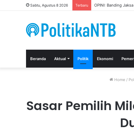
Kuasa Hukum Apresia
Sabtu, Agustus 8 2026
Terbaru
Beranda
Aktual
Politik
Ekonomi
Pemer
Home
/
Pol
Sasar Pemilih Mi
Du