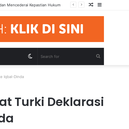
Random
Sidebar
mua Pihak Hormati Supremasi Hukum
Article
Switch
Search
skin
for
ke Iqbal-Dinda
t Turki Deklarasi
nda