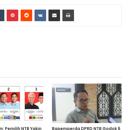
dIn
Tumblr
Pinterest
Reddit
VKontakte
Share via Email
Print
m: Pemilih NTB Yakin
Bapemperda DPRD NTB Godok 6