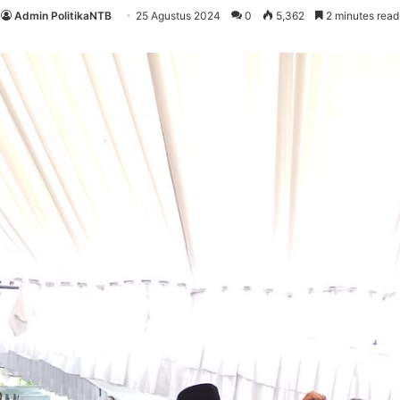
Admin PolitikaNTB
25 Agustus 2024
0
5,362
2 minutes read