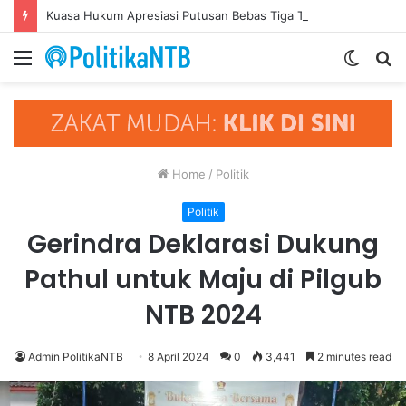
Kuasa Hukum Apresiasi Putusan Bebas Tiga Terdakwa Kasus Gratifikasi DPRD NTB, Ajak Semua Pihak Hormati Supremasi Hukum
Menu
Switch
S
skin
fo
Home
/
Politik
Politik
Gerindra Deklarasi Dukung
Pathul untuk Maju di Pilgub
NTB 2024
Admin PolitikaNTB
8 April 2024
0
3,441
2 minutes read