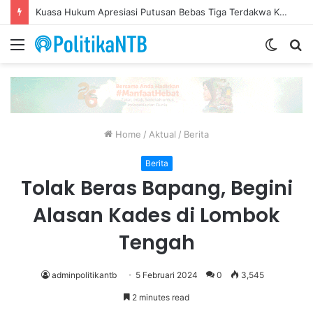
Kuasa Hukum Apresiasi Putusan Bebas Tiga Terdakwa Kasus Gratifikasi DPRD NTB, Ajak Semua Pihak Hormati Supremasi Hukum
Menu
Switch
S
skin
fo
Home
/
Aktual
/
Berita
Berita
Tolak Beras Bapang, Begini
Alasan Kades di Lombok
Tengah
adminpolitikantb
5 Februari 2024
0
3,545
2 minutes read