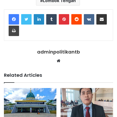
Lombok Tengah
LinkedIn
Tumblr
Pinterest
Reddit
VKontakte
Share via Email
Print
adminpolitikantb
Website
Related Articles