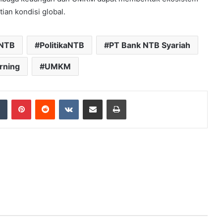
ian kondisi global.
NTB
PolitikaNTB
PT Bank NTB Syariah
rning
UMKM
dIn
Tumblr
Pinterest
Reddit
VKontakte
Share via Email
Print