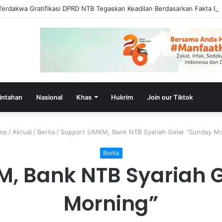
Terdakwa Gratifikasi DPRD NTB Tegaskan Keadilan Berdasarkan Fakta P
intahan
Nasional
Khas
Hukrim
Join our Tiktok
me
/
Aktual
/
Berita
/
Support UMKM, Bank NTB Syariah Gelar “Sunday Mo
Berita
, Bank NTB Syariah 
Morning”