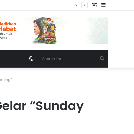
Random
Sidebar
ersidangan
Article
Switch
Search
skin
for
rning”
Gelar “Sunday