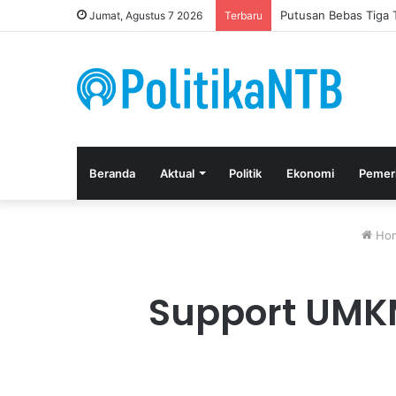
Putusan Bebas Tiga 
Jumat, Agustus 7 2026
Terbaru
Beranda
Aktual
Politik
Ekonomi
Pemer
Ho
Support UMKM