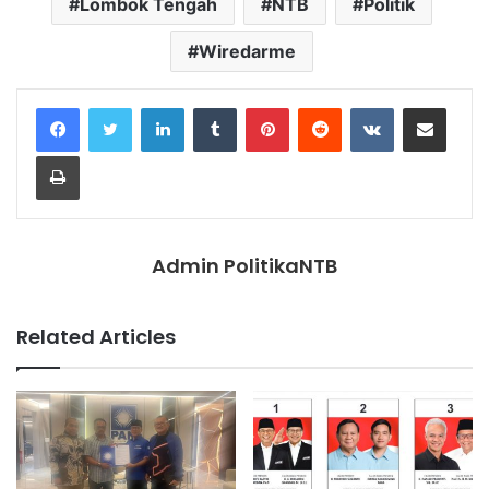
Lombok Tengah
NTB
Politik
Wiredarme
LinkedIn
Tumblr
Pinterest
Reddit
VKontakte
Share via Email
Print
Admin PolitikaNTB
Related Articles