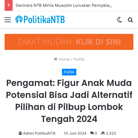
Gerindra NTB Minta Muazzim Luruskan Pernyataannya, Jangan Seret Partai Lain ke Polemik Internal PAN
Menu
Switch
S
skin
fo
Home
/
Politik
Politik
Pengamat: Figur Anak Muda
Potensial Bisa Jadi Alternatif
Pilihan di Pilbup Lombok
Tengah 2024
Admin PolitikaNTB
10 Juni 2024
0
3,323