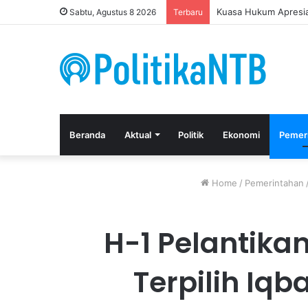
Kuasa Hukum Apresia
Sabtu, Agustus 8 2026
Terbaru
Beranda
Aktual
Politik
Ekonomi
Pemer
Home
/
Pemerintahan
H-1 Pelantika
Terpilih Iqb