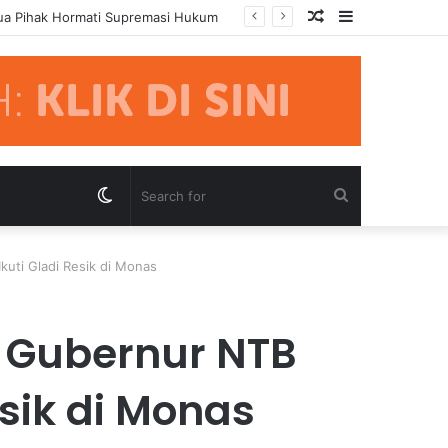
Random
Sidebar
mua Pihak Hormati Supremasi Hukum
Article
Switch
Search
skin
for
kuti Gladi Resik di Monas
l Gubernur NTB
esik di Monas