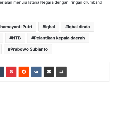
 berjalan menuju Istana Negara dengan iringan drumband
hamayanti Putri
Iqbal
Iqbal dinda
NTB
Pelantikan kepala daerah
Prabowo Subianto
dIn
Tumblr
Pinterest
Reddit
VKontakte
Share via Email
Print