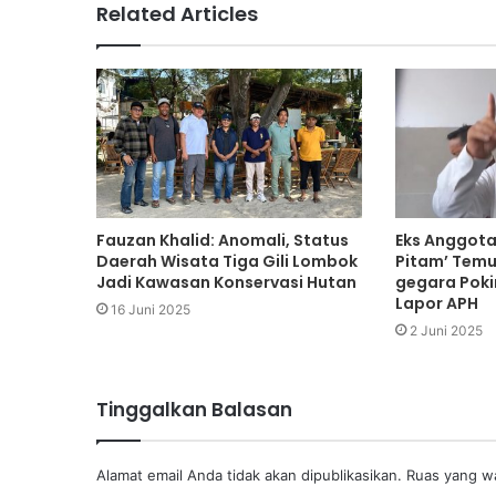
Related Articles
Fauzan Khalid: Anomali, Status
Eks Anggota
Daerah Wisata Tiga Gili Lombok
Pitam’ Temu
Jadi Kawasan Konservasi Hutan
gegara Poki
Lapor APH
16 Juni 2025
2 Juni 2025
Tinggalkan Balasan
Alamat email Anda tidak akan dipublikasikan.
Ruas yang wa