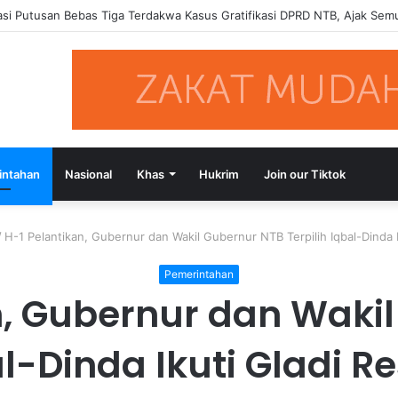
si Putusan Bebas Tiga Terdakwa Kasus Gratifikasi DPRD NTB, Ajak Se
intahan
Nasional
Khas
Hukrim
Join our Tiktok
/
H-1 Pelantikan, Gubernur dan Wakil Gubernur NTB Terpilih Iqbal-Dinda I
Pemerintahan
n, Gubernur dan Waki
al-Dinda Ikuti Gladi R