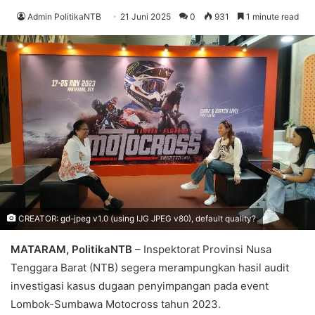
Admin PolitikaNTB
21 Juni 2025
0
931
1 minute read
CREATOR: gd-jpeg v1.0 (using IJG JPEG v80), default quality?
MATARAM, PolitikaNTB
– Inspektorat Provinsi Nusa
Tenggara Barat (NTB) segera merampungkan hasil audit
investigasi kasus dugaan penyimpangan pada event
Lombok-Sumbawa Motocross tahun 2023.