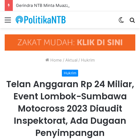
Gerindra NTB Minta Muazzim Luruskan Pernyataannya, Jangan Seret Partai Lain ke Polemik Internal PAN
Menu
Switch
S
skin
fo
Home
/
Aktual
/
Hukrim
Hukrim
Telan Anggaran Rp 24 Miliar,
Event Lombok-Sumbawa
Motocross 2023 Diaudit
Inspektorat, Ada Dugaan
Penyimpangan