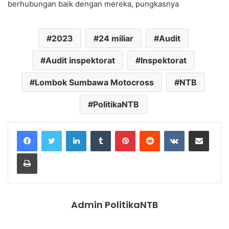
berhubungan baik dengan mereka, pungkasnya
2023
24 miliar
Audit
Audit inspektorat
Inspektorat
Lombok Sumbawa Motocross
NTB
PolitikaNTB
LinkedIn
Tumblr
Pinterest
Reddit
VKontakte
Share via Email
Print
Admin PolitikaNTB