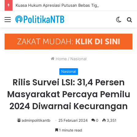
Kuasa Hukum Apresiasi Putusan Bebas Tiga Terdakwa Kasus Gratifikasi DPRD NTB, Ajak Semua Pihak Hormati Supremasi Hukum
Menu
Switch
S
skin
fo
Home
/
Nasional
Nasional
Rilis Survei LSI: 31,4 Persen
Masyarakat Percaya Pemilu
2024 Diwarnai Kecurangan
adminpolitikantb
25 Februari 2024
0
3,351
1 minute read