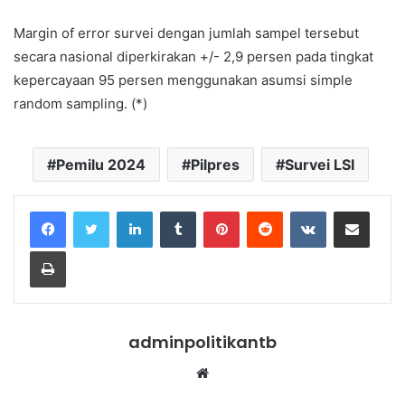
Margin of error survei dengan jumlah sampel tersebut
secara nasional diperkirakan +/- 2,9 persen pada tingkat
kepercayaan 95 persen menggunakan asumsi simple
random sampling. (*)
Pemilu 2024
Pilpres
Survei LSI
LinkedIn
Tumblr
Pinterest
Reddit
VKontakte
Share via Email
Print
adminpolitikantb
Website