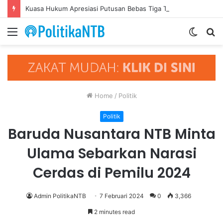
Kuasa Hukum Apresiasi Putusan Bebas Tiga Terdakwa Kasus Gratifikasi DPRD NTB, Ajak Semua Pihak Hormati Supremasi Hukum
Menu
Switch
S
skin
fo
Home
/
Politik
Politik
Baruda Nusantara NTB Minta
Ulama Sebarkan Narasi
Cerdas di Pemilu 2024
Admin PolitikaNTB
7 Februari 2024
0
3,366
2 minutes read