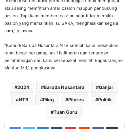
“Kami di Baruda tidak pernah mengajak untuk menghujat
atau saling memfitnah antar paslon maupun pendukung
paslon. Tapi kami memberi catatan agar tidak memilih
paslon yang memainkan isu SARA, menghalalkan segala
cara,” jelasnya.
“Kami di Baruda Nusantara NTB setelah kami melakukan
rapat besar bersama, hasil istikharah dan renungan
pertimbangan dari kami bersepakat memilih Bapak Ganjar-
Mahfud Md,” pungkasnya.
2024
Baruda Nusantara
Ganjar
NTB
Pileg
Pilpres
Politik
Tuan Guru
LinkedIn
Tumblr
Pinterest
Reddit
VKontakte
Share via Email