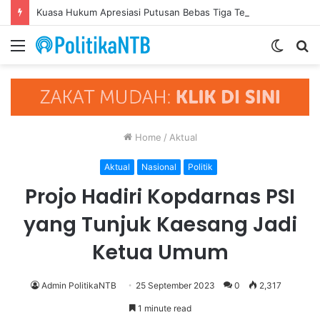
Kuasa Hukum Apresiasi Putusan Bebas Tiga Terdakwa Kasus Gratifikasi DPRD NTB, Ajak Semua Pihak Hormati Supremasi Hukum
Menu
Switch
S
skin
fo
Home
/
Aktual
Aktual
Nasional
Politik
Projo Hadiri Kopdarnas PSI
yang Tunjuk Kaesang Jadi
Ketua Umum
Admin PolitikaNTB
25 September 2023
0
2,317
1 minute read