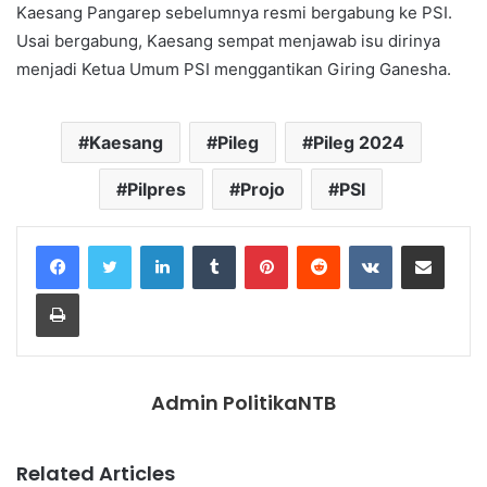
Kaesang Pangarep sebelumnya resmi bergabung ke PSI.
Usai bergabung, Kaesang sempat menjawab isu dirinya
menjadi Ketua Umum PSI menggantikan Giring Ganesha.
Kaesang
Pileg
Pileg 2024
Pilpres
Projo
PSI
LinkedIn
Tumblr
Pinterest
Reddit
VKontakte
Share via Email
Print
Admin PolitikaNTB
Related Articles