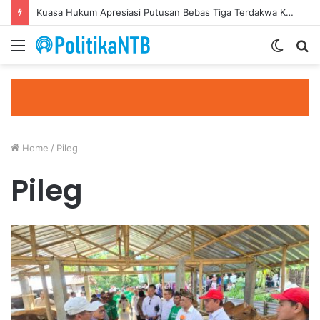
Kuasa Hukum Apresiasi Putusan Bebas Tiga Terdakwa Kasus Gratifikasi DPRD NTB, Ajak Semua Pihak Hormati Supremasi Hukum
Menu
Switc
S
skin
fo
Home
/
Pileg
Pileg