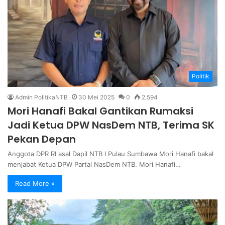
Politik
Admin PolitikaNTB
30 Mei 2025
0
2,594
Mori Hanafi Bakal Gantikan Rumaksi
Jadi Ketua DPW NasDem NTB, Terima SK
Pekan Depan
Anggota DPR RI asal Dapil NTB I Pulau Sumbawa Mori Hanafi bakal
menjabat Ketua DPW Partai NasDem NTB. Mori Hanafi…
Read More »