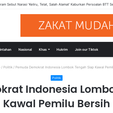
si Putusan Bebas Tiga Terdakwa Kasus Gratifikasi DPRD NTB, Ajak Se
intahan
Nasional
Khas
Hukrim
Join our Tiktok
e
/
Politik
/
Pemuda Demokrat Indonesia Lombok Tengah Siap Kawal Pemil
Politik
rat Indonesia Lombo
Kawal Pemilu Bersih