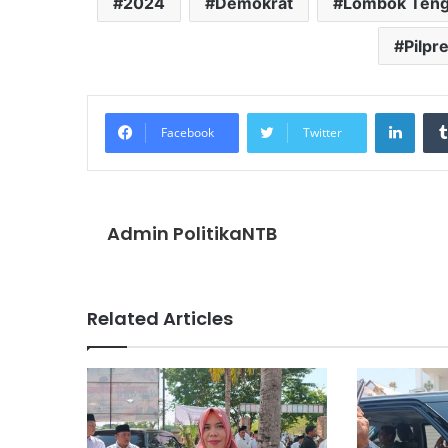
2024
Demokrat
Lombok Ten
Pilpr
Linke
Facebook
Twitter
Admin PolitikaNTB
Related Articles