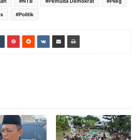
gah
NTB
Pemuda Demokrat
Pileg
es
Politik
dIn
Tumblr
Pinterest
Reddit
VKontakte
Share via Email
Print