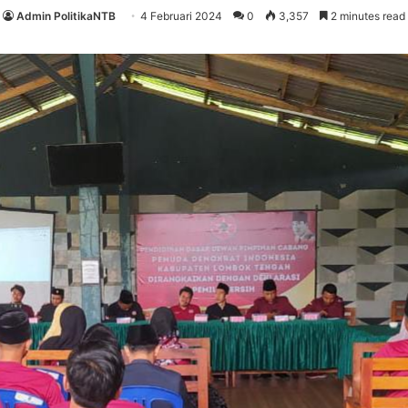
Admin PolitikaNTB
4 Februari 2024
0
3,357
2 minutes read