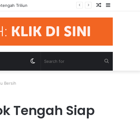
Random
Sidebar
mua Pihak Hormati Supremasi Hukum
Article
Switch
Search
skin
for
u Bersih
k Tengah Siap