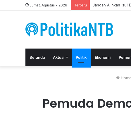
Kuasa Hukum Apresia
Jumat, Agustus 7 2026
Terbaru
Beranda
Aktual
Politik
Ekonomi
Pemer
Hom
Pemuda Demok