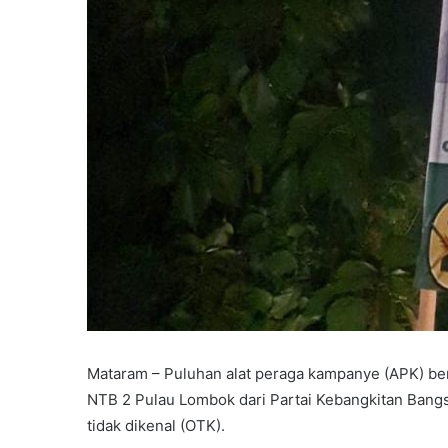
Mataram – Puluhan alat peraga kampanye (APK) beru
NTB 2 Pulau Lombok dari Partai Kebangkitan Bangsa
tidak dikenal (OTK).