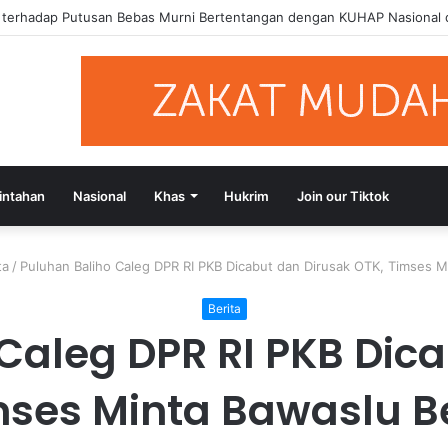
si Putusan Bebas Tiga Terdakwa Kasus Gratifikasi DPRD NTB, Ajak Se
intahan
Nasional
Khas
Hukrim
Join our Tiktok
ta
/
Puluhan Baliho Caleg DPR RI PKB Dicabut dan Dirusak OTK, Timses M
Berita
Caleg DPR RI PKB Dic
mses Minta Bawaslu B