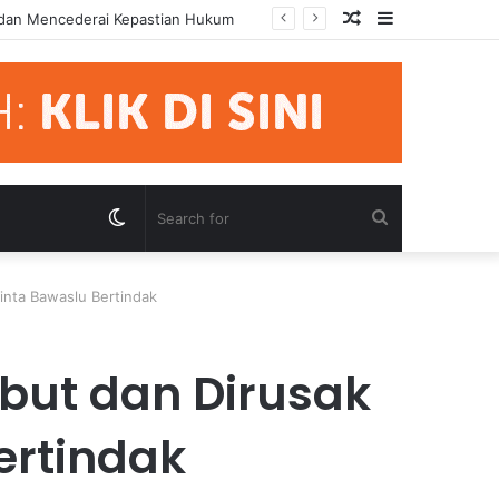
Random
Sidebar
mua Pihak Hormati Supremasi Hukum
Article
Switch
Search
skin
for
inta Bawaslu Bertindak
abut dan Dirusak
ertindak