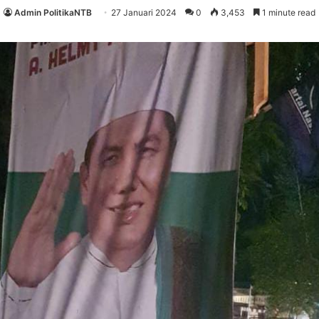
Admin PolitikaNTB
27 Januari 2024
0
3,453
1 minute read