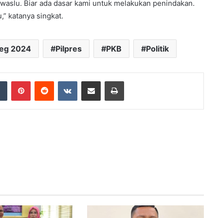
awaslu. Biar ada dasar kami untuk melakukan penindakan.
,” katanya singkat.
leg 2024
Pilpres
PKB
Politik
dIn
Tumblr
Pinterest
Reddit
VKontakte
Share via Email
Print