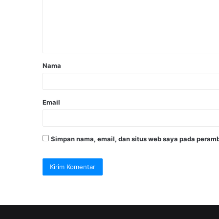
Nama
Email
Simpan nama, email, dan situs web saya pada peramb