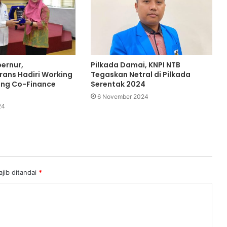
bernur,
Pilkada Damai, KNPI NTB
rans Hadiri Working
Tegaskan Netral di Pilkada
ing Co-Finance
Serentak 2024
6 November 2024
24
jib ditandai
*