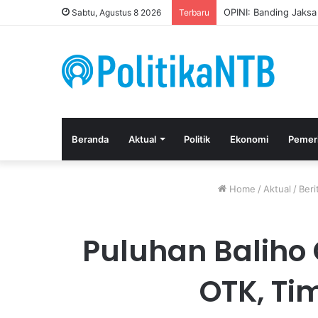
Kuasa Hukum Apresia
Sabtu, Agustus 8 2026
Terbaru
Beranda
Aktual
Politik
Ekonomi
Pemer
Home
/
Aktual
/
Beri
Puluhan Baliho 
OTK, Ti