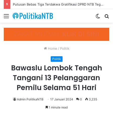
Gerindra NTB Minta Muazzim Luruskan Pernyataannya, Jangan Seret Partai Lain ke Polemik Internal PAN
Menu
Switch
S
skin
fo
Home
/
Politik
Politik
Bawaslu Lombok Tengah
Tangani 13 Pelanggaran
Pemilu Selama 51 Hari
Admin PolitikaNTB
17 Januari 2024
0
3,235
1 minute read