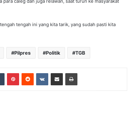
 para caleg dan juga relawan, saat turun ke masyarakat
ngah tengah ini yang kita tarik, yang sudah pasti kita
Pilpres
Politik
TGB
dIn
Tumblr
Pinterest
Reddit
VKontakte
Share via Email
Print