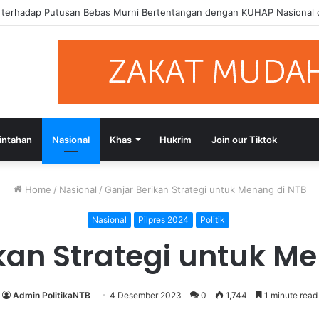
si Putusan Bebas Tiga Terdakwa Kasus Gratifikasi DPRD NTB, Ajak Se
intahan
Nasional
Khas
Hukrim
Join our Tiktok
Home
/
Nasional
/
Ganjar Berikan Strategi untuk Menang di NTB
Nasional
Pilpres 2024
Politik
kan Strategi untuk M
Admin PolitikaNTB
4 Desember 2023
0
1,744
1 minute read