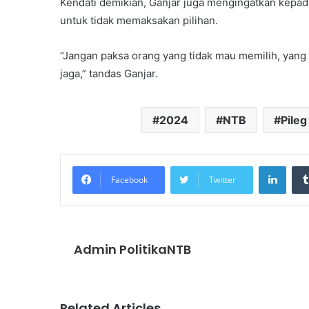
Kendati demikian, Ganjar juga mengingatkan kepada
untuk tidak memaksakan pilihan.
“Jangan paksa orang yang tidak mau memilih, yang te
jaga,” tandas Ganjar.
2024
NTB
Pileg
Linke
Facebook
Twitter
Admin PolitikaNTB
Related Articles