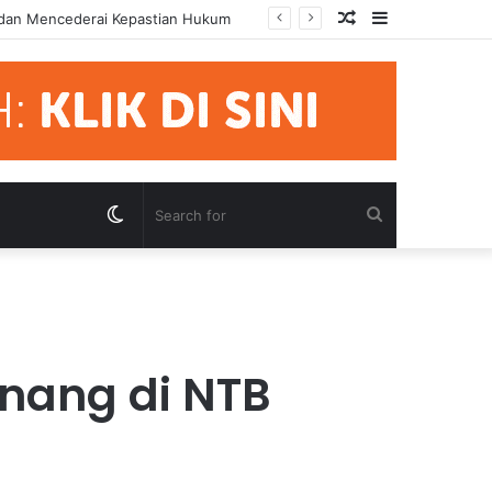
Random
Sidebar
mua Pihak Hormati Supremasi Hukum
Article
Switch
Search
skin
for
enang di NTB