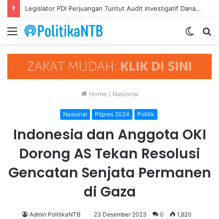
Legislator PDI Perjuangan Tuntut Audit Investigatif Dana BTR Setengah Triliun
Menu
Switch
S
skin
fo
Home
/
Nasional
Nasional
Pilpres 2024
Politik
Indonesia dan Anggota OKI
Dorong AS Tekan Resolusi
Gencatan Senjata Permanen
di Gaza
Admin PolitikaNTB
23 Desember 2023
0
1,820