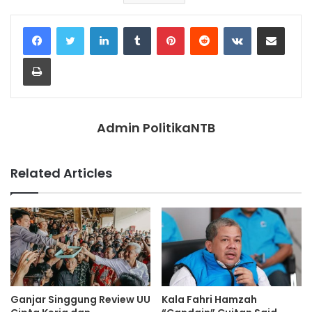
LinkedIn
Tumblr
Pinterest
Reddit
VKontakte
Share via Email
Print
Admin PolitikaNTB
Related Articles
Ganjar Singgung Review UU
Kala Fahri Hamzah