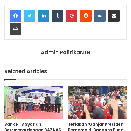
LinkedIn
Tumblr
Pinterest
Reddit
VKontakte
Share via Email
Print
Admin PolitikaNTB
Related Articles
Bank NTB Syariah
Teriakan ‘Ganjar Presiden’
Bersinergi dengan BAZNAS
Bergema di Bandara Bima