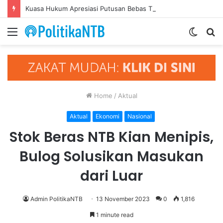
Kuasa Hukum Apresiasi Putusan Bebas Tiga Terdakwa Kasus Gratifikasi DPRD NTB, Ajak Semua Pihak Hormati Supremasi Hukum
Menu
Switch
S
skin
fo
Home
/
Aktual
Aktual
Ekonomi
Nasional
Stok Beras NTB Kian Menipis,
Bulog Solusikan Masukan
dari Luar
Admin PolitikaNTB
13 November 2023
0
1,816
1 minute read