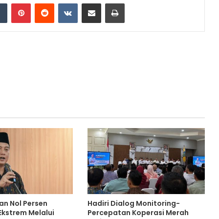
dIn
Tumblr
Pinterest
Reddit
VKontakte
Share via Email
Print
an Nol Persen
Hadiri Dialog Monitoring-
Ekstrem Melalui
Percepatan Koperasi Merah