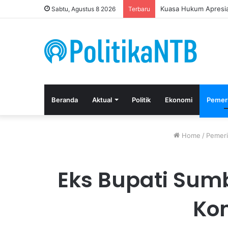
Kuasa Hukum Apresia
Sabtu, Agustus 8 2026
Terbaru
Beranda
Aktual
Politik
Ekonomi
Pemer
Home
/
Pemeri
Eks Bupati Sum
Kom