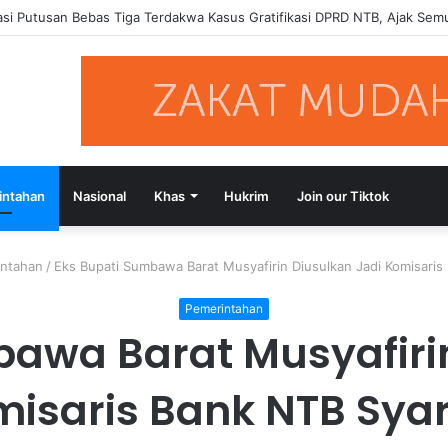
si Putusan Bebas Tiga Terdakwa Kasus Gratifikasi DPRD NTB, Ajak Se
intahan
Nasional
Khas
Hukrim
Join our Tiktok
ntahan
/
Eks Bupati Sumbawa Barat Musyafirin Diusulkan Jadi Komisaris
Pemerintahan
bawa Barat Musyafirin
isaris Bank NTB Sya