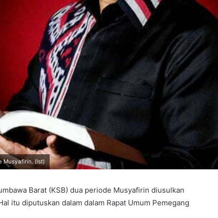
usyafirin. (Ist)
umbawa Barat (KSB) dua periode Musyafirin diusulkan
 Hal itu diputuskan dalam dalam Rapat Umum Pemegang