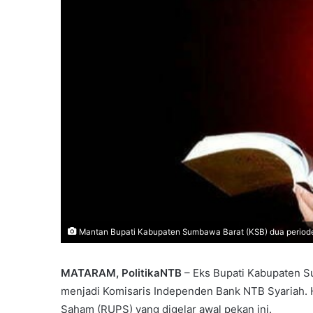
Mantan Bupati Kabupaten Sumbawa Barat (KSB) dua periode M
MATARAM, PolitikaNTB
– Eks Bupati Kabupaten S
menjadi Komisaris Independen Bank NTB Syariah.
Saham (RUPS) yang digelar awal pekan ini.