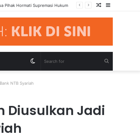
Random
Sidebar
mua Pihak Hormati Supremasi Hukum
Article
Switch
Search
skin
for
 Bank NTB Syariah
 Diusulkan Jadi
riah