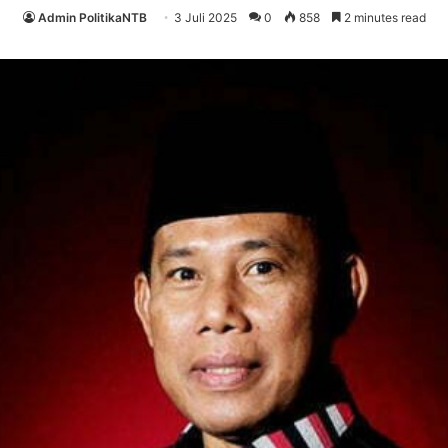
Admin PolitikaNTB
3 Juli 2025
0
858
2 minutes read