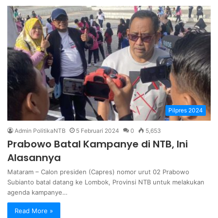
Pilpres 2024
Admin PolitikaNTB
5 Februari 2024
0
5,653
Prabowo Batal Kampanye di NTB, Ini
Alasannya
Mataram – Calon presiden (Capres) nomor urut 02 Prabowo
Subianto batal datang ke Lombok, Provinsi NTB untuk melakukan
agenda kampanye…
Read More »