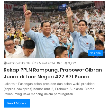
Nasional
adminpolitikantb
19 Maret 2024
0
3,292
Rekap PPLN Rampung, Prabowo-Gibran
Juara di Luar Negeri 427.871 Suara
Jakarta – Pasangan calon presiden dan calon wakil presiden
(capres-cawapres) nomor urut 2, Prabowo Subianto-Gibran
Rakabuming Raka menang dalam pemungutan…
Read More »