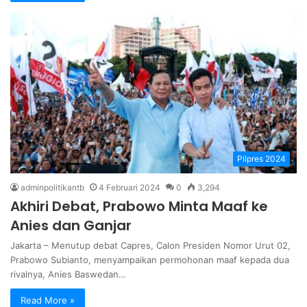
Pilpres 2024
adminpolitikantb
4 Februari 2024
0
3,294
Akhiri Debat, Prabowo Minta Maaf ke
Anies dan Ganjar
Jakarta – Menutup debat Capres, Calon Presiden Nomor Urut 02,
Prabowo Subianto, menyampaikan permohonan maaf kepada dua
rivalnya, Anies Baswedan…
Read More »