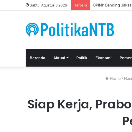
Kuasa Hukum Apresia
Sabtu, Agustus 8 2026
Terbaru
Beranda
Aktual
Politik
Ekonomi
Pemer
Home
/
Nasi
Siap Kerja, Prab
P