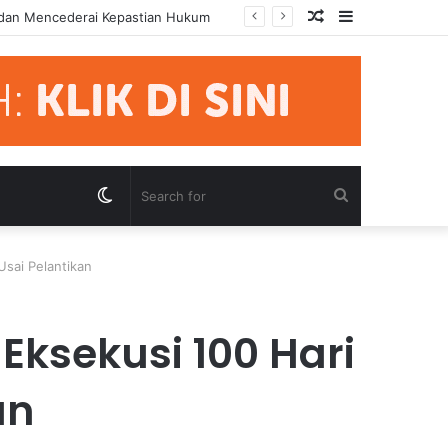
Random
Sidebar
mua Pihak Hormati Supremasi Hukum
Article
Switch
Search
skin
for
Usai Pelantikan
Eksekusi 100 Hari
an