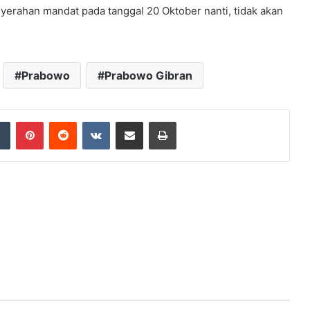
yerahan mandat pada tanggal 20 Oktober nanti, tidak akan
Prabowo
Prabowo Gibran
dIn
Tumblr
Pinterest
Reddit
VKontakte
Share via Email
Print