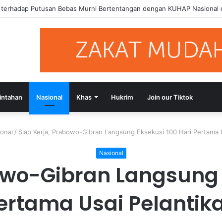
si Putusan Bebas Tiga Terdakwa Kasus Gratifikasi DPRD NTB, Ajak Se
intahan
Nasional
Khas
Hukrim
Join our Tiktok
onal
/
Siap Kerja, Prabowo-Gibran Langsung Eksekusi 100 Hari Pertama 
Nasional
owo-Gibran Langsung 
ertama Usai Pelantik