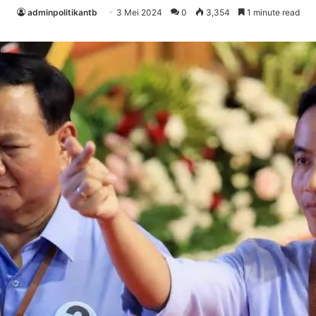
adminpolitikantb
3 Mei 2024
0
3,354
1 minute read