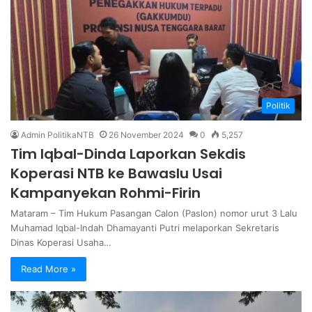
Politik
Admin PolitikaNTB
26 November 2024
0
5,257
Tim Iqbal-Dinda Laporkan Sekdis
Koperasi NTB ke Bawaslu Usai
Kampanyekan Rohmi-Firin
Mataram – Tim Hukum Pasangan Calon (Paslon) nomor urut 3 Lalu
Muhamad Iqbal-Indah Dhamayanti Putri melaporkan Sekretaris
Dinas Koperasi Usaha…
Read More »