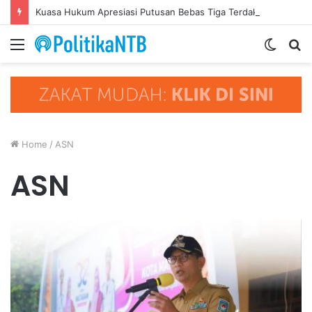
Kuasa Hukum Apresiasi Putusan Bebas Tiga Terdakwa Kasus Gratifikasi DPRD NTB, Ajak Semua Pihak Hormati Supremasi Hukum
Menu
Switc
S
skin
fo
Home
/
ASN
ASN