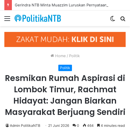
Gerindra NTB Minta Muazzim Luruskan Pernyataannya, Jangan Seret Partai Lain ke Polemik Internal PAN
Menu
Switch
S
skin
fo
Home
/
Politik
Politik
Resmikan Rumah Aspirasi di
Lombok Timur, Rachmat
Hidayat: Jangan Biarkan
Masyarakat Berjuang Sendiri
Admin PolitikaNTB
21 Juni 2026
0
464
4 minutes read