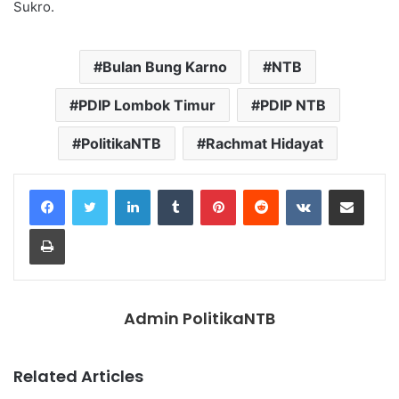
Sukro.
Bulan Bung Karno
NTB
PDIP Lombok Timur
PDIP NTB
PolitikaNTB
Rachmat Hidayat
LinkedIn
Tumblr
Pinterest
Reddit
VKontakte
Share via Email
Print
Admin PolitikaNTB
Related Articles