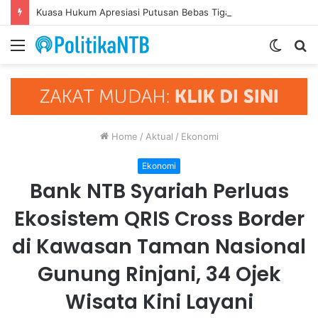
Kuasa Hukum Apresiasi Putusan Bebas Tiga Terdakwa Kasus Gratifikasi DPRD NTB, Ajak Semua Pihak Hormati Supremasi Hukum
Menu
Switch
S
skin
fo
Home
/
Aktual
/
Ekonomi
Ekonomi
Bank NTB Syariah Perluas
Ekosistem QRIS Cross Border
di Kawasan Taman Nasional
Gunung Rinjani, 34 Ojek
Wisata Kini Layani