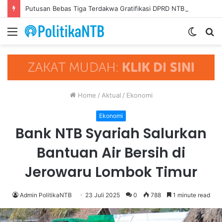
Putusan Bebas Tiga Terdakwa Gratifikasi DPRD NTB Tegaskan Keadilan Berdasarkan Fakta Persidangan
Menu
Switch
S
skin
fo
Home
/
Aktual
/
Ekonomi
Ekonomi
Bank NTB Syariah Salurkan
Bantuan Air Bersih di
Jerowaru Lombok Timur
Admin PolitikaNTB
23 Juli 2025
0
788
1 minute read