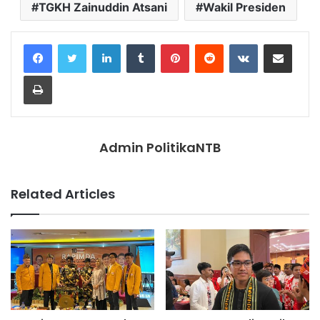
TGKH Zainuddin Atsani
Wakil Presiden
LinkedIn
Tumblr
Pinterest
Reddit
VKontakte
Share via Email
Print
Admin PolitikaNTB
Related Articles