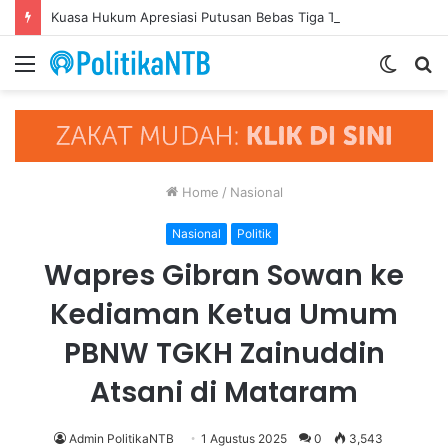
Kuasa Hukum Apresiasi Putusan Bebas Tiga Terdakwa Kasus Gratifikasi DPRD NTB, Ajak Semua Pihak Hormati Supremasi Hukum
Menu
Switch
S
skin
fo
Home
/
Nasional
Nasional
Politik
Wapres Gibran Sowan ke
Kediaman Ketua Umum
PBNW TGKH Zainuddin
Atsani di Mataram
Admin PolitikaNTB
1 Agustus 2025
0
3,543