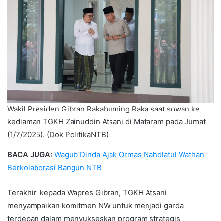
Wakil Presiden Gibran Rakabuming Raka saat sowan ke
kediaman TGKH Zainuddin Atsani di Mataram pada Jumat
(1/7/2025). (Dok PolitikaNTB)
BACA JUGA:
Wagub Dinda Ajak Ormas Nahdlatul Wathan
Berkolaborasi Bangun NTB
Terakhir, kepada Wapres Gibran, TGKH Atsani
menyampaikan komitmen NW untuk menjadi garda
terdepan dalam menyukseskan program strategis