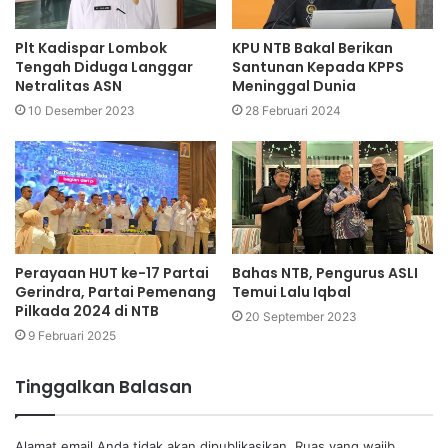
Plt Kadispar Lombok
KPU NTB Bakal Berikan
Tengah Diduga Langgar
Santunan Kepada KPPS
Netralitas ASN
Meninggal Dunia
10 Desember 2023
28 Februari 2024
Perayaan HUT ke-17 Partai
Bahas NTB, Pengurus ASLI
Gerindra, Partai Pemenang
Temui Lalu Iqbal
Pilkada 2024 di NTB
20 September 2023
9 Februari 2025
Tinggalkan Balasan
Alamat email Anda tidak akan dipublikasikan.
Ruas yang wajib