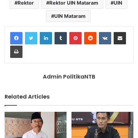
Rektor
Rektor UIN Mataram
UIN
UIN Mataram
LinkedIn
Tumblr
Pinterest
Reddit
VKontakte
Share via Email
Print
Admin PolitikaNTB
Related Articles