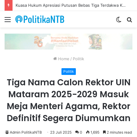
Putusan Bebas Tiga Terdakwa Gratifikasi DPRD NTB Tegaskan Keadilan Berdasarkan Fakta Persidangan
Menu
Switch
S
skin
fo
Home
/
Politik
Politik
Tiga Nama Calon Rektor UIN
Mataram 2025-2029 Masuk
Meja Menteri Agama, Rektor
Definitif Segera Diumumkan
Admin PolitikaNTB
23 Juli 2025
0
1,695
2 minutes read