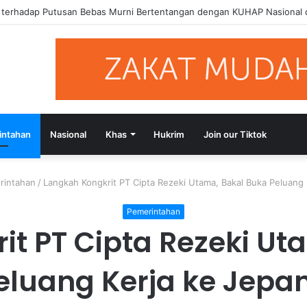
si Putusan Bebas Tiga Terdakwa Kasus Gratifikasi DPRD NTB, Ajak Se
intahan
Nasional
Khas
Hukrim
Join our Tiktok
rintahan
/
Langkah Kongkrit PT Cipta Rezeki Utama, Bakal Buka Peluang
Pemerintahan
it PT Cipta Rezeki Ut
eluang Kerja ke Jepa