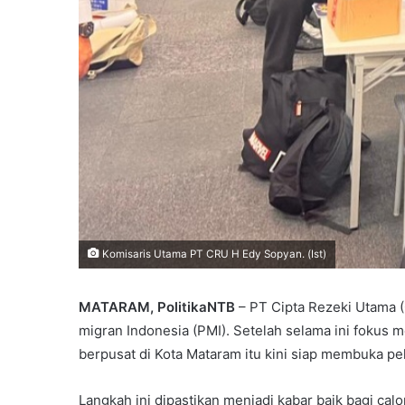
Komisaris Utama PT CRU H Edy Sopyan. (Ist)
MATARAM, PolitikaNTB
– PT Cipta Rezeki Utama 
migran Indonesia (PMI). Setelah selama ini fokus 
berpusat di Kota Mataram itu kini siap membuka pe
Langkah ini dipastikan menjadi kabar baik bagi cal