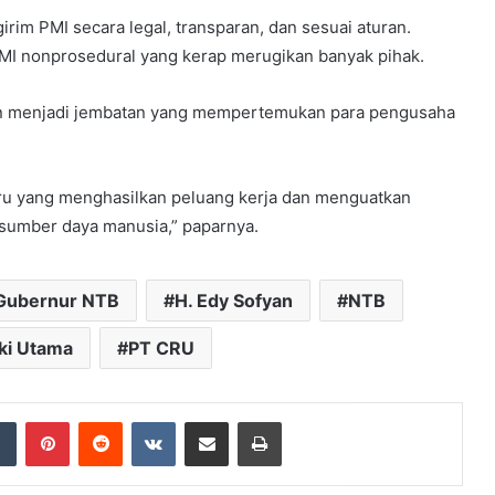
m PMI secara legal, transparan, dan sesuai aturan.
MI nonprosedural yang kerap merugikan banyak pihak.
an menjadi jembatan yang mempertemukan para pengusaha
baru yang menghasilkan peluang kerja dan menguatkan
sumber daya manusia,” paparnya.
Gubernur NTB
H. Edy Sofyan
NTB
ki Utama
PT CRU
dIn
Tumblr
Pinterest
Reddit
VKontakte
Share via Email
Print