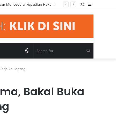
Random
Sidebar
mua Pihak Hormati Supremasi Hukum
Article
Switch
Search
skin
for
 Kerja ke Jepang
ama, Bakal Buka
ng