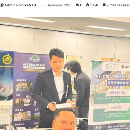
Admin PolitikaNTB
1 Desember 2025
0
1,440
2 minutes rea