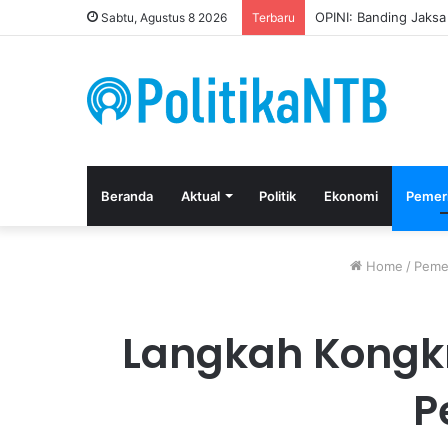
Kuasa Hukum Apresia
Sabtu, Agustus 8 2026
Terbaru
Beranda
Aktual
Politik
Ekonomi
Pemer
Home
/
Peme
Langkah Kongkr
P