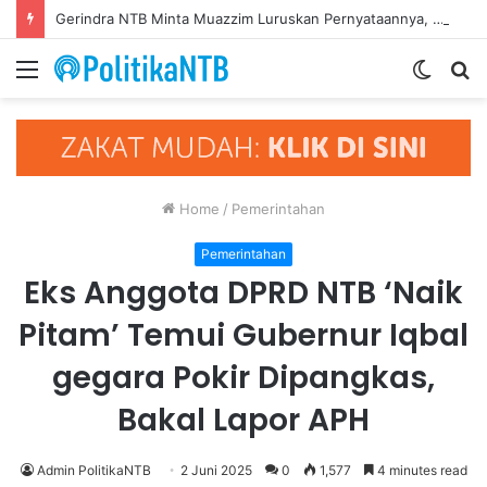
Gerindra NTB Minta Muazzim Luruskan Pernyataannya, Jangan Seret Partai Lain ke Polemik Internal PAN
Menu
Switch
S
skin
fo
Home
/
Pemerintahan
Pemerintahan
Eks Anggota DPRD NTB ‘Naik
Pitam’ Temui Gubernur Iqbal
gegara Pokir Dipangkas,
Bakal Lapor APH
Admin PolitikaNTB
2 Juni 2025
0
1,577
4 minutes read