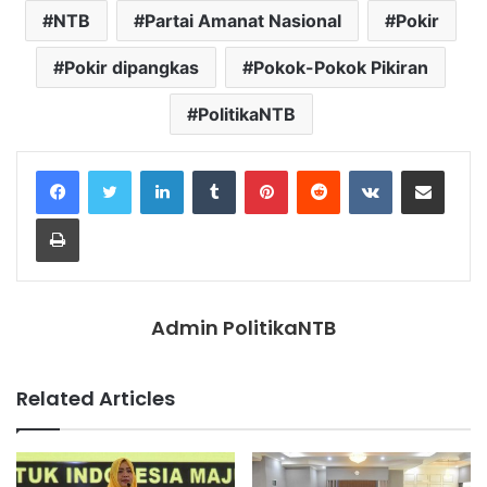
NTB
Partai Amanat Nasional
Pokir
Pokir dipangkas
Pokok-Pokok Pikiran
PolitikaNTB
LinkedIn
Tumblr
Pinterest
Reddit
VKontakte
Share via Email
Print
Admin PolitikaNTB
Related Articles