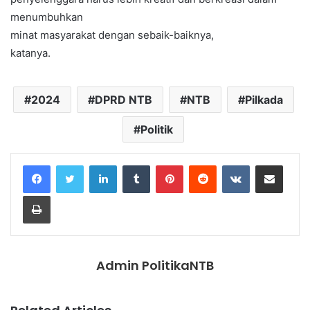
menumbuhkan
minat masyarakat dengan sebaik-baiknya,
katanya.
2024
DPRD NTB
NTB
Pilkada
Politik
LinkedIn
Tumblr
Pinterest
Reddit
VKontakte
Share via Email
Print
Admin PolitikaNTB