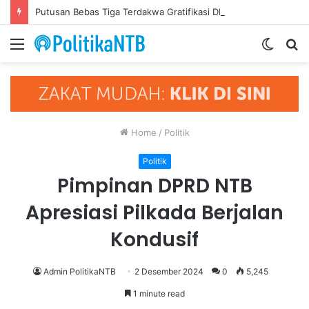
Putusan Bebas Tiga Terdakwa Gratifikasi DPRD NTB Tegaskan Keadilan Berdasarkan Fakta Persidangan
Menu
Switch
S
skin
fo
Home
/
Politik
Politik
Pimpinan DPRD NTB
Apresiasi Pilkada Berjalan
Kondusif
Admin PolitikaNTB
2 Desember 2024
0
5,245
1 minute read