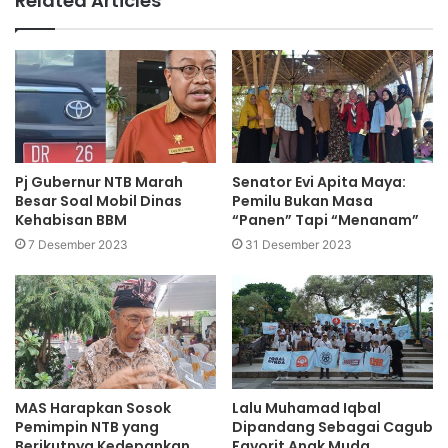
Related Articles
Pj Gubernur NTB Marah
Senator Evi Apita Maya:
Besar Soal Mobil Dinas
Pemilu Bukan Masa
Kehabisan BBM
“Panen” Tapi “Menanam”
7 Desember 2023
31 Desember 2023
MAS Harapkan Sosok
Lalu Muhamad Iqbal
Pemimpin NTB yang
Dipandang Sebagai Cagub
Berikutnya Kedepankan
Favorit Anak Muda