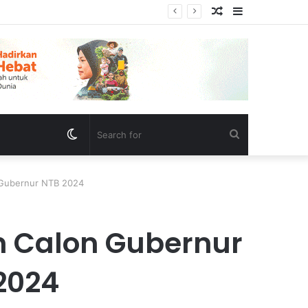
Random
Sidebar
nternal PAN
Article
Switch
Search
skin
for
 Gubernur NTB 2024
 Calon Gubernur
2024