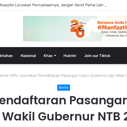
uazzim Luruskan Pernyataannya, Jangan Seret Partai Lain ke Polemik I
intahan
Nasional
Khas
Hukrim
Join our Tiktok
erita
/
KPU Umumkan Pendaftaran Pasangan Calon Gubernur dan Wakil
Berita
ndaftaran Pasangan
 Wakil Gubernur NTB 