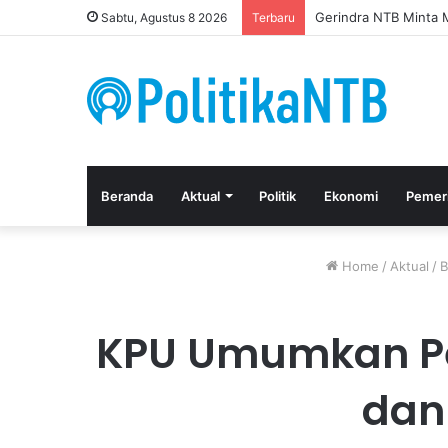
Gerindra NTB Minta M
Sabtu, Agustus 8 2026
Terbaru
Beranda
Aktual
Politik
Ekonomi
Pemer
Home
/
Aktual
/
B
KPU Umumkan Pe
dan