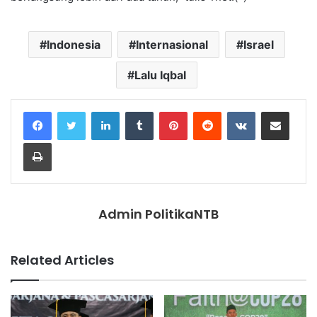
Indonesia
Internasional
Israel
Lalu Iqbal
LinkedIn
Tumblr
Pinterest
Reddit
VKontakte
Share via Email
Print
Admin PolitikaNTB
Related Articles