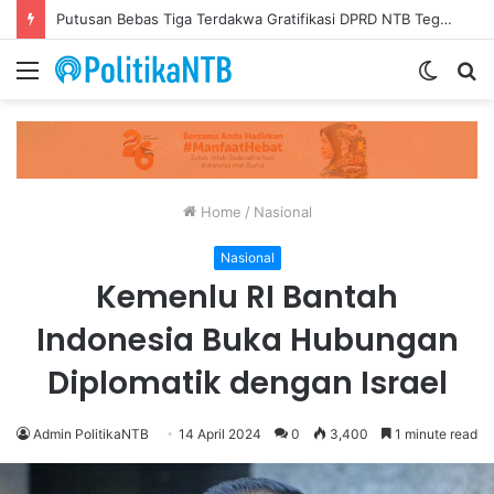
Putusan Bebas Tiga Terdakwa Gratifikasi DPRD NTB Tegaskan Keadilan Berdasarkan Fakta Persidangan
Menu
Switch
S
skin
fo
Home
/
Nasional
Nasional
Kemenlu RI Bantah
Indonesia Buka Hubungan
Diplomatik dengan Israel
Admin PolitikaNTB
14 April 2024
0
3,400
1 minute read