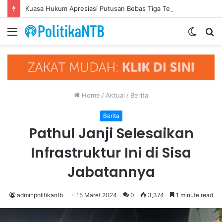
Kuasa Hukum Apresiasi Putusan Bebas Tiga Terdakwa Kasus Gratifikasi DPRD NTB, Ajak Semua Pihak Hormati Supremasi Hukum
Menu
Switch
S
skin
fo
Home
/
Aktual
/
Berita
Berita
Pathul Janji Selesaikan
Infrastruktur Ini di Sisa
Jabatannya
adminpolitikantb
15 Maret 2024
0
3,374
1 minute read