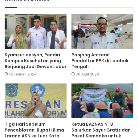
Syamsuriansyah, Pendiri
Panjang Antrean
Kampus Kesehatan yang
Pendaftar PPK di Lombok
Berjuang Jadi Dewan Lobar
Tengah
19 Januari 2024
30 April 2024
Tiga Hari Sebelum
Ketua BAZNAS NTB
Pencoblosan, Bupati Bima
Salurkan Sayur Gratis dan
Larang ASN ke Luar Kota
Paket Sembako untuk