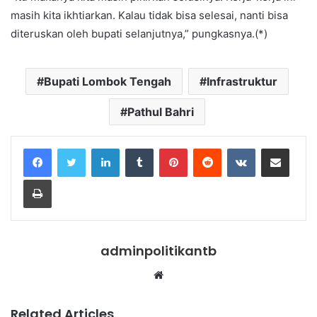
masih kita ikhtiarkan. Kalau tidak bisa selesai, nanti bisa
diteruskan oleh bupati selanjutnya,” pungkasnya.(*)
Bupati Lombok Tengah
Infrastruktur
Pathul Bahri
LinkedIn
Tumblr
Pinterest
Reddit
VKontakte
Share via Email
Print
adminpolitikantb
Website
Related Articles