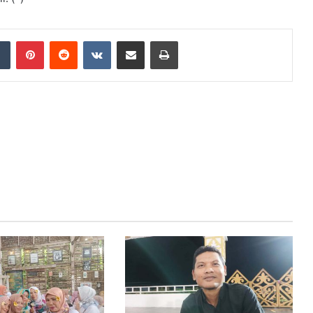
dIn
Tumblr
Pinterest
Reddit
VKontakte
Share via Email
Print