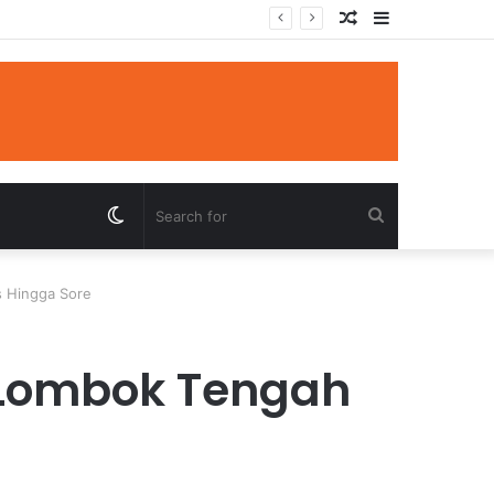
Random
Sidebar
Article
Switch
Search
skin
for
s Hingga Sore
 Lombok Tengah