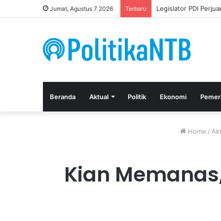
Legislator PDI Perju
Jumat, Agustus 7 2026
Terbaru
Beranda
Aktual
Politik
Ekonomi
Pemer
Home
/
Ak
Kian Memanas,