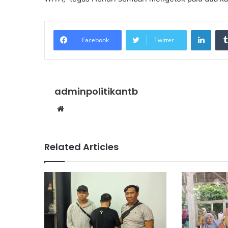
Linke
Facebook
Twitter
adminpolitikantb
Website
Related Articles