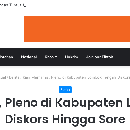
angan Tuntut Audit Investigatif Dana BTR Setengah Triliun
intahan
Nasional
Khas
Hukrim
Join our Tiktok
tual
/
Berita
/
Kian Memanas, Pleno di Kabupaten Lombok Tengah Diskor
Berita
 Pleno di Kabupaten
Diskors Hingga Sore