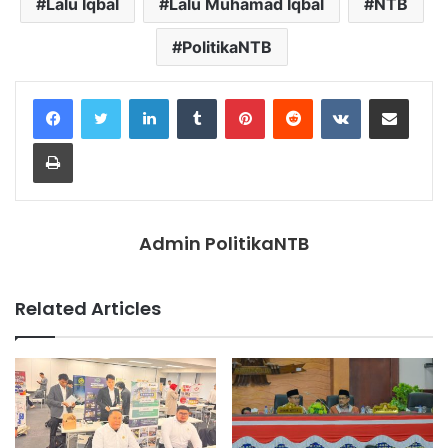
Lalu Iqbal
Lalu Muhamad Iqbal
NTB
PolitikaNTB
LinkedIn
Tumblr
Pinterest
Reddit
VKontakte
Share via Email
Print
Admin PolitikaNTB
Related Articles