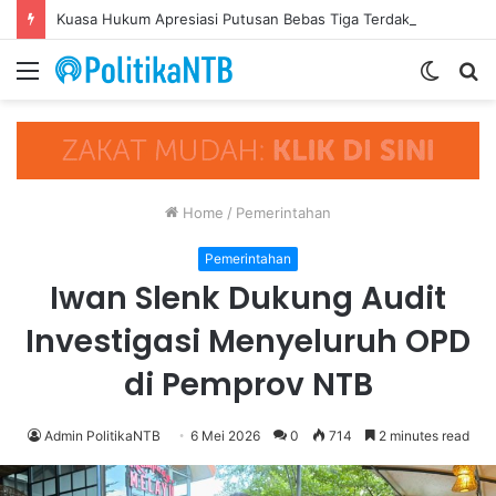
Kuasa Hukum Apresiasi Putusan Bebas Tiga Terdakwa Kasus Gratifikasi DPRD NTB, Ajak Semua Pihak Hormati Supremasi Hukum
Menu
Switch
S
skin
fo
Home
/
Pemerintahan
Pemerintahan
Iwan Slenk Dukung Audit
Investigasi Menyeluruh OPD
di Pemprov NTB
Admin PolitikaNTB
6 Mei 2026
0
714
2 minutes read